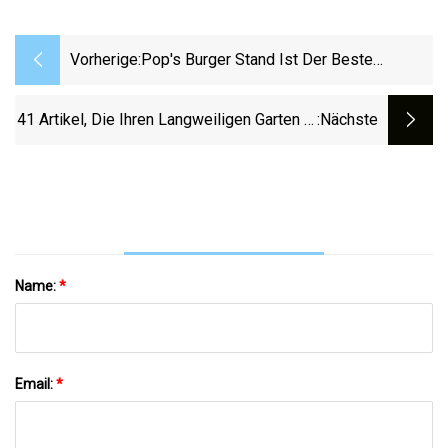
Vorherige:
Pop's Burger Stand Ist Der Beste
Burgerstand Von KERA
41 Artikel, Die Ihren Langweiligen Garten In
:nächste
Einen Zufluchtsort Im Freien Verwandeln
Name:
*
Email:
*