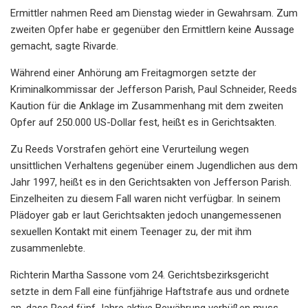
Ermittler nahmen Reed am Dienstag wieder in Gewahrsam. Zum
zweiten Opfer habe er gegenüber den Ermittlern keine Aussage
gemacht, sagte Rivarde.
Während einer Anhörung am Freitagmorgen setzte der
Kriminalkommissar der Jefferson Parish, Paul Schneider, Reeds
Kaution für die Anklage im Zusammenhang mit dem zweiten
Opfer auf 250.000 US-Dollar fest, heißt es in Gerichtsakten.
Zu Reeds Vorstrafen gehört eine Verurteilung wegen
unsittlichen Verhaltens gegenüber einem Jugendlichen aus dem
Jahr 1997, heißt es in den Gerichtsakten von Jefferson Parish.
Einzelheiten zu diesem Fall waren nicht verfügbar. In seinem
Plädoyer gab er laut Gerichtsakten jedoch unangemessenen
sexuellen Kontakt mit einem Teenager zu, der mit ihm
zusammenlebte.
Richterin Martha Sassone vom 24. Gerichtsbezirksgericht
setzte in dem Fall eine fünfjährige Haftstrafe aus und ordnete
an, dass Reed fünf Jahre aktive Bewährung verbüßen muss.