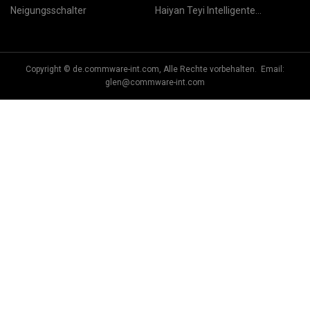
Neigungsschalter
Haiyan Teyi Intelligente
Technologie Co., Ltd.
Copyright © de.commware-int.com, Alle Rechte vorbehalten. Email:
glen@commware-int.com