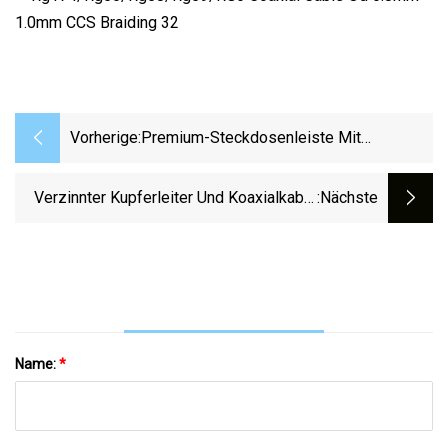
Vorherige:
Premium-Steckdosenleiste Mit
Überspannungsschutz Und USB-
Anschlüssen
Verzinnter Kupferleiter Und Koaxialkabel
:nächste
Mit PVC-Ummantelung
Name:
*