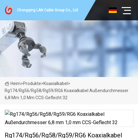
Chongqing LAN Cable Group Co., Ltd
Heim
>
Produkte
>
Koaxialkabel
>
Rg174/Rg56/Rg58/Rg59/RG6 Koaxialkabel Außendurchmesser
6,8 Mm 1,0 Mm CCS-Geflecht 32
Rg174/Rg56/Rg58/Rg59/RG6 Koaxialkabel