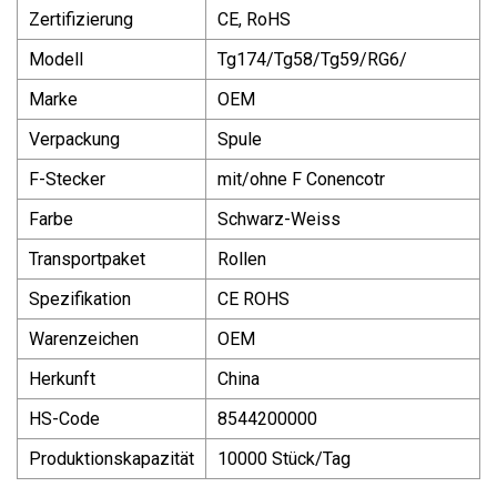
Zertifizierung
CE, RoHS
Modell
Tg174/Tg58/Tg59/RG6/
Marke
OEM
Verpackung
Spule
F-Stecker
mit/ohne F Conencotr
Farbe
Schwarz-Weiss
Transportpaket
Rollen
Spezifikation
CE ROHS
Warenzeichen
OEM
Herkunft
China
HS-Code
8544200000
Produktionskapazität
10000 Stück/Tag