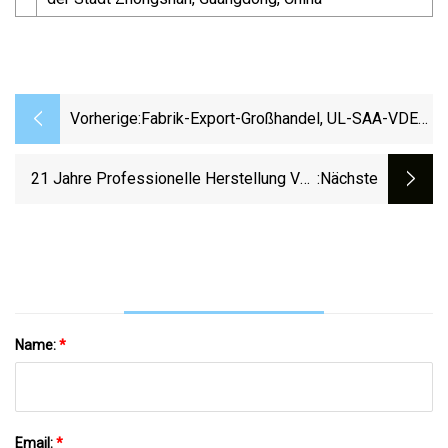
Vorherige:
Fabrik-Export-Großhandel, UL-SAA-VDE-
Zugelassener Stecker, AC-Netzkabel Und
IEC-C13-Stecker
21 Jahre Professionelle Herstellung Von
:nächste
RG6 RG59 Koaxialkabeln Mit ETL RoHS CE
(RG6)
Name:
*
Email:
*