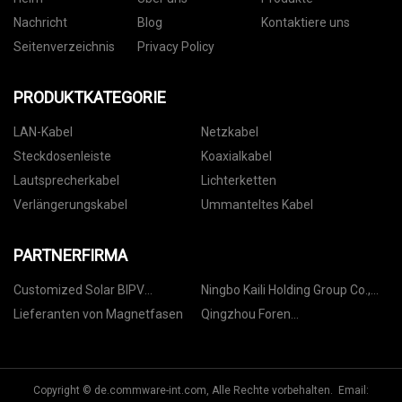
Nachricht
Blog
Kontaktiere uns
Seitenverzeichnis
Privacy Policy
PRODUKTKATEGORIE
LAN-Kabel
Netzkabel
Steckdosenleiste
Koaxialkabel
Lautsprecherkabel
Lichterketten
Verlängerungskabel
Ummanteltes Kabel
PARTNERFIRMA
Customized Solar BIPV
Ningbo Kaili Holding Group Co.,
Montagestruktur
Ltd
Lieferanten von Magnetfasen
Qingzhou Foren
Wasseraufbereitungsausrüstung
Co., Ltd.
Copyright © de.commware-int.com, Alle Rechte vorbehalten. Email: