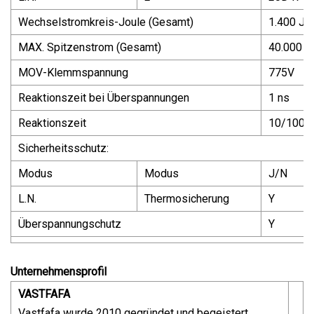
Wechselstromkreis-Joule (Gesamt)
1.400 Jo
MAX. Spitzenstrom (Gesamt)
40.000 A
MOV-Klemmspannung
775V
Reaktionszeit bei Überspannungen
1 ns
Reaktionszeit
10/1000
Sicherheitsschutz:
Modus
Modus
J/N
L.N.
Thermosicherung
Y
Überspannungschutz
Y
Unternehmensprofil
VASTFAFA
Vastfafa wurde 2010 gegründet und begeistert