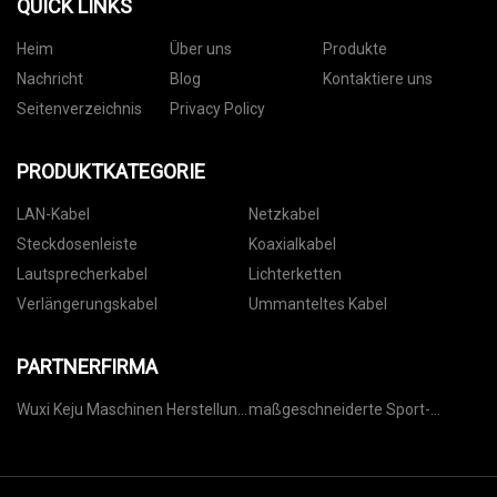
QUICK LINKS
Heim
Über uns
Produkte
Nachricht
Blog
Kontaktiere uns
Seitenverzeichnis
Privacy Policy
PRODUKTKATEGORIE
LAN-Kabel
Netzkabel
Steckdosenleiste
Koaxialkabel
Lautsprecherkabel
Lichterketten
Verlängerungskabel
Ummanteltes Kabel
PARTNERFIRMA
Wuxi Keju Maschinen Herstellung
maßgeschneiderte Sport-
Co., Ltd.
Arcade-Maschine