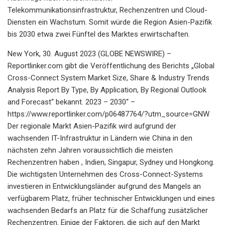
Telekommunikationsinfrastruktur, Rechenzentren und Cloud-
Diensten ein Wachstum. Somit würde die Region Asien-Pazifik
bis 2030 etwa zwei Fünftel des Marktes erwirtschaften.
New York, 30. August 2023 (GLOBE NEWSWIRE) – Reportlinker.com gibt die Veröffentlichung des Berichts „Global Cross-Connect System Market Size, Share & Industry Trends Analysis Report By Type, By Application, By Regional Outlook and Forecast“ bekannt. 2023 – 2030“ – https://www.reportlinker.com/p06487764/?utm_source=GNW Der regionale Markt Asien-Pazifik wird aufgrund der wachsenden IT-Infrastruktur in Ländern wie China in den nächsten zehn Jahren voraussichtlich die meisten Rechenzentren haben , Indien, Singapur, Sydney und Hongkong. Die wichtigsten Unternehmen des Cross-Connect-Systems investieren in Entwicklungsländer aufgrund des Mangels an verfügbarem Platz, früher technischer Entwicklungen und eines wachsenden Bedarfs an Platz für die Schaffung zusätzlicher Rechenzentren. Einige der Faktoren, die sich auf den Markt auswirken, sind die wachsende Zahl vernetzter IoT-Geräte, die zunehmende Einführung von Virtualisierung und Software-Defined Networking (SDN) sowie die Nachfrage nach großen Anfangsinvestitionen Geschäft jetzt Erfahrungen. Da immer mehr IoT-Geräte in einer Vielzahl von Branchen eingesetzt werden, beispielsweise in der Automatisierung, im Bankwesen, in der Fertigung, im Gesundheitswesen, in Kraftwerken und anderen, wird es irgendwann notwendig werden, zusätzliche Rechenzentren zu bauen. Dadurch wird sich das Wachstum des IoT-Sektors direkt auf die Marktentwicklung in den kommenden Jahren auswirken. Um über alle Niederlassungen und Niederlassungen hinweg sicher zu kommunizieren und auf Daten zuzugreifen, können Unternehmen über ein privates globales Netzwerk verfügen, was die Akzeptanz von Konzepten zur virtuellen Vernetzung fördert. Die Nachfrage nach virtuellen Netzwerken wird voraussichtlich steigen, da immer mehr Unternehmen virtuelle Netzwerkdienste und -produkte nutzen, um ihre lokalen und globalen Kommunikationsnetzwerke zentral zu verwalten und zu überwachen. Daher wird die Nachfrage nach Cross-Connect-Systemen, die diese modernen Netzwerktopologien unterstützen, durch die wachsende Beliebtheit von Virtualisierung und SDN vorangetrieben. Bei der Gestaltung eines Rechenzentrums müssen jedoch mehrere unterschiedliche Elemente berücksichtigt werden. Berücksichtigt werden Technik, Genehmigungen, Lizenzen, Leitungen und Kabel für Generatoren, Gehäuse für Generatoren, Beleuchtung für Rechenzentren, Brandbekämpfung, HVAC, Lichtschutz und andere Herausforderungen. Leider lassen sich viele Unternehmen von den exorbitanten Kosten dieser Funktionalitäten abschrecken. Darüber hinaus muss das Rechenzentrum von Fachkräften betrieben und gewartet werden. Für diejenigen, die in dieser Branche arbeiten, ist der Mangel an qualifizierten Arbeitskräften ein großes Problem. Es wird daher davon ausgegangen, dass diese Faktoren das Wachstum des gesamten Marktes im gesamten Prognosezeitraum begrenzen werden.TypausblickBasierend auf dem Typ wird der Markt in Glasfaserkabel, CAT-Kabel, KOAX-Kabel und andere unterteilt. Das COAX-Segment verzeichnete im Jahr 2022 eine beträchtliche Wachstumsrate auf dem Markt. Seine Komponenten – Kupfer, ein Isolator und ein geflochtenes Metallgeflecht, das Übersprechen und Signalstörungen reduziert – sind alle aus Metall. Das Koaxialkabel unterstützt mehrere Kanäle und große Bandbreiten und ist weniger anfällig für Störungen durch elektromagnetische Felder. Koaxiale Cross-Connects bieten eine methodische und organisierte Möglichkeit, Koaxialkabel in einem Netzwerk zu verwalten. Anwendungsausblick Auf der Grundlage der Anwendung wird der Markt in Konnektivität und Schutzschaltung und Netzwerkwiederherstellung unterteilt. Das Konnektivitätssegment erlangte im Jahr 2022 den größten Umsatzanteil am Markt. Für eine bessere Kommunikation wird das Cross-Connect-System vor allem in Rechenzentren eingesetzt. Neue Rechenzentren werden von wichtigen Unternehmen in zahlreichen Ländern weltweit gebaut, darunter Hongkong, Indien, China, Singapur und Brasilien. Mit dem Aufkommen von Web 3.0 besteht ein wachsender Bedarf an besserer Konnektivität und Datenübertragung ohne Latenz, da Daten zur Beobachtung des Kundenverhaltens in Echtzeit verfügbar sein müssen. Es wird erwartet, dass das Segment aus solchen Gründen vorangetrieben wird. Regionaler Ausblick Auf regionaler Ebene wird der Markt in Nordamerika, Europa, im asiatisch-pazifischen Raum und in LAMEA analysiert. Das Segment Nordamerika verzeichnete im Jahr 2022 den höchsten Umsatzanteil am Markt. Aufgrund der Herkunft und Präsenz großer IT-Dienstleister und Innovatoren in der Region, darunter Microsoft, Google, Amazon und Facebook, wächst der Markt in Nordamerika schnell . Aufgrund der anfänglichen Internetrevolution und des technologischen Fortschritts war eine sichere, effektive, anpassungsfähige und kostengünstige Cross-Connect-Infrastruktur erforderlich, und dies ermöglichte es dieser Region, eine erhebliche Nachfrage nach Cross-Connects zu erzeugen. Der Marktforschungsbericht umfasst die Analyse der wichtigsten Stakeholder des Marktes. Zu den wichtigsten im Bericht vorgestellten Unternehmen gehören Fujitsu Limited, CommScope Holding Company, Inc., Huawei Technologies Co., Ltd. (Huawei Investment & Holding Co., Ltd.), Equinix, Inc., ZTE Corporation, Cyxtera Technologies, Inc. ( BC Partners und Medina Capital), TELESCENT, Inc., CoreSite (American Tower Corporation), Sercalo Microtechnology Ltd., Optiwave Systems, Inc.Im Cross-Connect-Systemmarkt eingesetzte StrategienMai-2023: CommScope Holding Company, Inc. stellte HomeVantage vor, a Reihe von Glasfaser-Gateways und optischen Netzwerkeinheiten. Das eingeführte Produkt ermöglicht es den Dienstleistern des Unternehmens, das vernetzte Heimerlebnis kontinuierlich zu verbessern. März 2023: Huawei unterzeichnet eine Vereinbarung mit Zain KSA, einem Telekommunikationsbetreiber, für das gemeinsame Innovationsprojekt „5.5G City“. Nach dieser Vereinbarung würden beide Unternehmen zusammenarbeiten, um technologische Innovationen zu verbessern, das Benutzererlebnis zu verbessern und neue Fälle zu entwickeln. März 2023: Equinix erweitert seine Zusammenarbeit mit Colt, einem Anbieter globaler Netzwerk- und Sprachdienste. Durch diese Zusammenarbeit hätte Enterprise Zugriff auf die On-Demand-Infrastruktur von Colt mit Verbindungen zu Equinix Fabric™ in ganz Spanien, Italien und Schweden sowie in den Niederlanden, Singapur, Großbritannien, Deutschland, Frankreich und Hongkong. Darüber hinaus zielt diese Zusammenarbeit darauf ab, der steigenden Nachfrage in Schlüsselregionen gerecht zu werden. Nov. 2022: TELESCENT Inc. hat eine Vereinbarung mit MOX Networks, LLC, einem führenden Spezialisten für Glasfasernetzwerke, getroffen. Diese Vereinbarung wurde für den Gen 4 Network Topology Manager von Telescent, ein automatisiertes Verbindungssystem, unterzeichnet. Darüber hinaus würde das neue System zusammen mit der hochmodernen Glasfaserroute von MOX eingesetzt, die Hillsboro, Oregon, mit Seattle, Washington, über den belebten pazifischen Nordwestkorridor verbindet. Okt. 2022: CommScope Holding Company, Inc. stellt HomeSight System vor, ein brandneues vernetztes System Pflegesystem. Die Produkteinführung ermöglicht kreative Fernpflegedienste für Homecare- und Gesundheitsmärkte. Darüber hinaus bietet das eingeführte Produkt eine breite Palette vernetzter häuslicher Pflegedienste, die von Drittanwendungsentwicklern bereitgestellt werden, darunter Fernüberwachung von Patienten, soziale Interaktion, Community-Verbindungen, Videoanrufe für Konsultationen, Gesundheitserziehung und häusliche Umweltüberwachung und vieles mehr mehr.Jul-2022: CommScope Holding Company, Inc. ist eine Zusammenarbeit mit Microsoft Corporation eingegangen, einem amerikanischen multinationalen Technologiekonzern. Im Anschluss an diese Zusammenarbeit würden beide Unternehmen eine verbundene private drahtlose Netzwerklösung entwerfen, die es einer neuen mobilen Anwendung mit geringer Latenz ermöglicht, die industrielle Produktion zu verändern. Februar 2022: CommScope Holding Company, Inc. arbeitete mit Meta Connectivity, einem Softwareentwicklungsunternehmen, zusammen. Durch diese Zusammenarbeit würden sich beide Unternehmen auf die Entwicklung einer Massive MIMO (mMIMO)-Referenzlösung konzentrieren, die auf den Interoperabilitätsfunktionen der O-RAN Alliance basiert. März 2021: ZTE ging eine Partnerschaft mit China Telecom ein, einer Marke der China Telecommunications Corporation. Mit dieser Partnerschaft würden Unternehmen die schnelle und nachhaltige Entwicklung von Telekommunikationsdiensten sicherstellen. Betreiber müssen dringend Durchbrüche bei Netzwerktransport, Dienstbereitstellung und Dienstmodellen erzielen. Dezember 2019: Huawei Technologies Co., Ltd. ist eine Partnerschaft mit eingegangen Etisalat, ein Anbieter von Konnektivität zu anderen Telekommunikationsbetreibern in der Region. Diese Partnerschaft zielt darauf ab, eine Vielzahl von Technologien bereitzustellen, die die optische Architektur zur Schaffung zukünftiger Netzwerke erleichtern würden. Umfang der Studie Im Bericht abgedeckte Marktsegmente: Nach Typ • Glasfaser • CAT-Kabel • COAX • Andere Nach Anwendung • Konnektivität • Schutzschaltung und Netzwerkwiederherstellung Nach Geografie • Nordamerikao USAo Kanadao Mexikoo Restliches Nordamerika• Europao Deutschlando Vereinigtes Königreicho Frankreicho Russlando Spanieno Italieno Restliches Europa• Asien-Pazifiko Chinao Japano Indieno Südkoreao Singapuro Malaysiao Restlicher Asien-Pazifik• LAMEAo Brasilieno Argentinieno Vereinigte Arabische Emirateo Saudi-Arabieno Südafrikao Nigeriao Restlicher LAMEAUnternehmensprofil• Fujitsu Limited• CommScope Holding Company, Inc.• Huawei Technologies Co., Ltd. (Huawei Investment & Holding Co., Ltd.)• Equinix, Inc.• ZTE Corporation• Cyxtera Technologies, Inc. (BC Partners und Medina Capital)• TELESCENT, Inc. • CoreSite (American Tower Corporation) • Sercalo Microtechnology Ltd. • Optiwave Systems, Inc. Einzigartige Angebote • Umfassende Abdeckung • Höchste